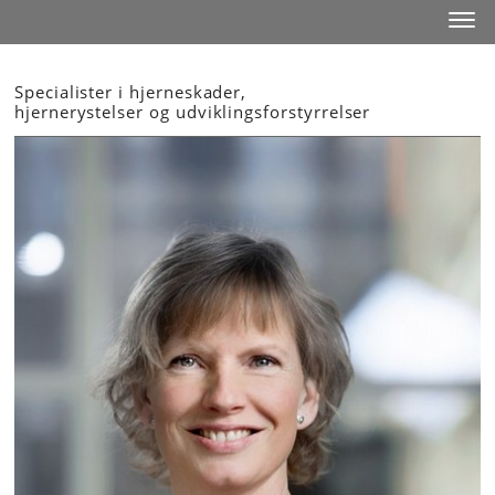
Start
Toggl
Specialister i hjerneskader,
hjernerystelser og udviklingsforstyrrelser