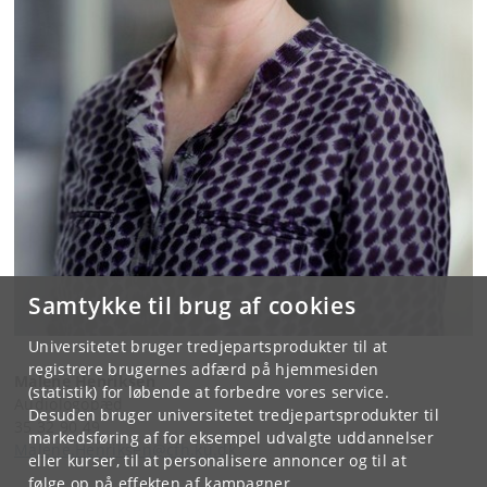
Samtykke til brug af cookies
Universitetet bruger tredjepartsprodukter til at
registrere brugernes adfærd på hjemmesiden
Malene Henriksen
(statistik) for løbende at forbedre vores service.
Audiologopæd
Desuden bruger universitetet tredjepartsprodukter til
35 32 90 49
markedsføring af for eksempel udvalgte uddannelser
Malene.Henriksen@cfh.ku.dk
eller kurser, til at personalisere annoncer og til at
følge op på effekten af kampagner.