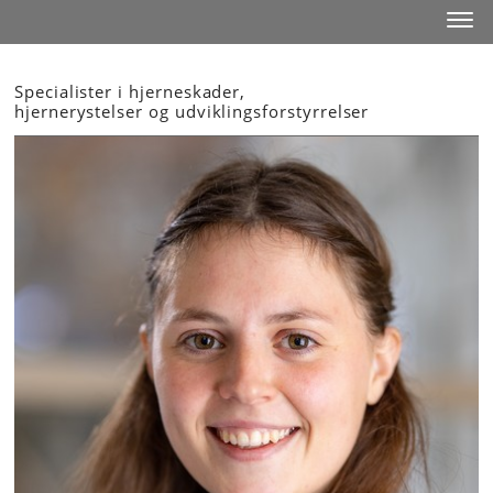
Start
Toggl
Specialister i hjerneskader,
hjernerystelser og udviklingsforstyrrelser