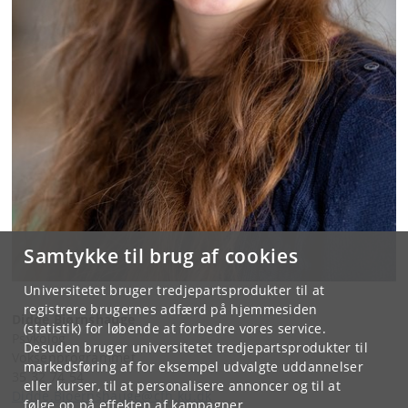
Samtykke til brug af cookies
Universitetet bruger tredjepartsprodukter til at
registrere brugernes adfærd på hjemmesiden
Didde Bjørnshauge
(statistik) for løbende at forbedre vores service.
Psykolog
Desuden bruger universitetet tredjepartsprodukter til
Voksenprogrammet
markedsføring af for eksempel udvalgte uddannelser
35 32 74 54
eller kurser, til at personalisere annoncer og til at
Didde.Bjoernshauge@cfh.ku.dk
følge op på effekten af kampagner.