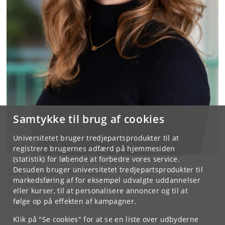
Samtykke til brug af cookies
Universitetet bruger tredjepartsprodukter til at
registrere brugernes adfærd på hjemmesiden
(statistik) for løbende at forbedre vores service.
Desuden bruger universitetet tredjepartsprodukter til
Cathrine Lissau Thomasen
markedsføring af for eksempel udvalgte uddannelser
Neuropsykolog
eller kurser, til at personalisere annoncer og til at
35 32 70 24
følge op på effekten af kampagner.
Cathrine.Lissau@cfh.ku.dk
Klik på "Se cookies" for at se en liste over udbyderne