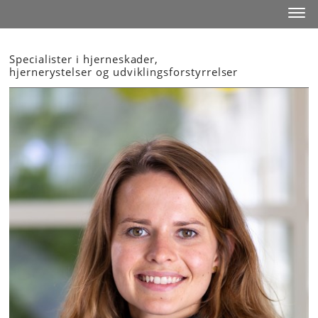
Start
Toggl
Specialister i hjerneskader,
hjernerystelser og udviklingsforstyrrelser