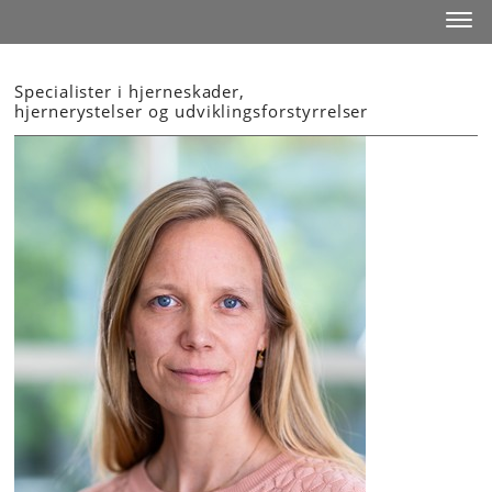
Start
Toggl
Specialister i hjerneskader,
hjernerystelser og udviklingsforstyrrelser