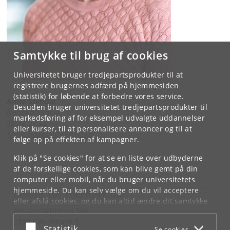
Samtykke til brug af cookies
Universitetet bruger tredjepartsprodukter til at
registrere brugernes adfærd på hjemmesiden
(statistik) for løbende at forbedre vores service.
Anne Stendal
Desuden bruger universitetet tredjepartsprodukter til
Neuropsykolog
markedsføring af for eksempel udvalgte uddannelser
35 32 27 42
eller kurser, til at personalisere annoncer og til at
Anne.Stendal@cfh.ku.dk
følge op på effekten af kampagner.
Klik på "Se cookies" for at se en liste over udbyderne
af de forskellige cookies, som kan blive gemt på din
computer eller mobil, når du bruger universitetets
hjemmeside. Du kan selv vælge om du vil acceptere
Center for Hjerneskade
eller afslå cookies, og du kan altid ændre dit samtykke
Amagerfælledvej 56A
under
Cookie- og privatlivspolitik
som du finder i
2300 København S
bunden af hver side.
Acceptér eller afslå
Statistik
Se cookies