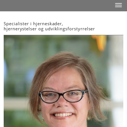
Start
Toggl
Specialister i hjerneskader,
hjernerystelser og udviklingsforstyrrelser