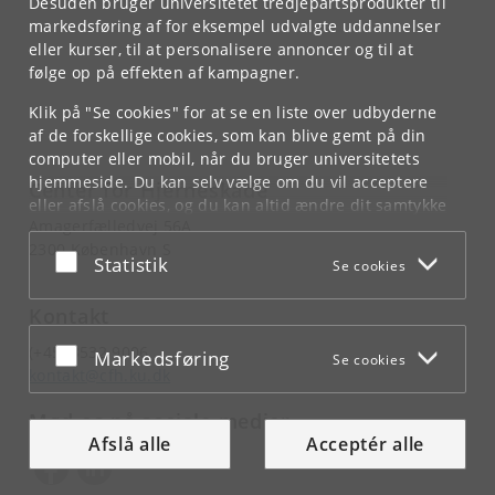
Desuden bruger universitetet tredjepartsprodukter til
markedsføring af for eksempel udvalgte uddannelser
eller kurser, til at personalisere annoncer og til at
følge op på effekten af kampagner.
Klik på "Se cookies" for at se en liste over udbyderne
af de forskellige cookies, som kan blive gemt på din
computer eller mobil, når du bruger universitetets
hjemmeside. Du kan selv vælge om du vil acceptere
Center for Hjerneskade
eller afslå cookies, og du kan altid ændre dit samtykke
Amagerfælledvej 56A
under
Cookie- og privatlivspolitik
som du finder i
2300 København S
bunden af hver side.
Acceptér eller afslå
Statistik
Se cookies
Googles privatlivspolitik
Kontakt
(+45) 3532 9006
Acceptér eller afslå
Markedsføring
Se cookies
kontakt@cfh.ku.dk
Mød os på sociale medier
Afslå alle
Acceptér alle