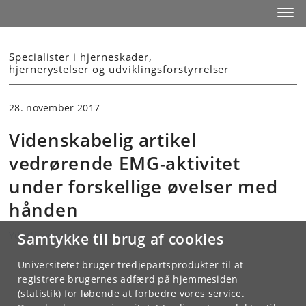
Start
Toggl
Specialister i hjerneskader,
hjernerystelser og udviklingsforstyrrelser
28. november 2017
Videnskabelig artikel
vedrørende EMG-aktivitet
under forskellige øvelser med
hånden
Yderligere oplysninger her.
Samtykke til brug af cookies
Universitetet bruger tredjepartsprodukter til at
registrere brugernes adfærd på hjemmesiden
(statistik) for løbende at forbedre vores service.