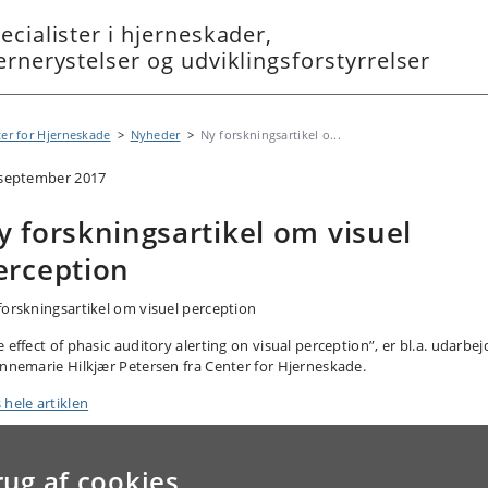
ecialister i hjerneskader,
ernerystelser og udviklingsforstyrrelser
er for Hjerneskade
Nyheder
Ny forskningsartikel o...
 september 2017
y forskningsartikel om visuel
erception
forskningsartikel om visuel perception
 effect of phasic auditory alerting on visual perception”, er bl.a. udarbej
Annemarie Hilkjær Petersen fra Center for Hjerneskade.
 hele artiklen
rug af cookies