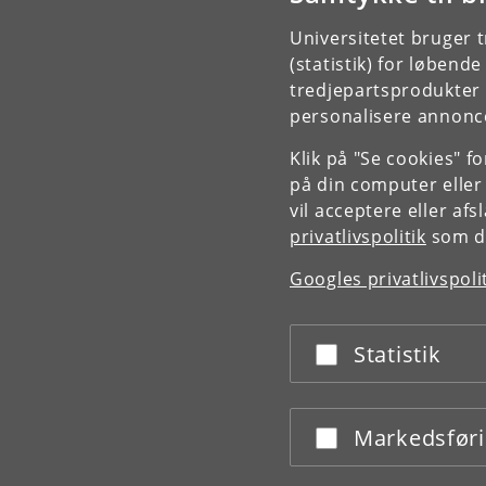
Universitetet bruger 
(statistik) for løbend
tredjepartsprodukter t
personalisere annonce
Klik på "Se cookies" f
på din computer eller
vil acceptere eller af
privatlivspolitik
som du
Googles privatlivspoli
Statistik
Acceptér eller afslå
Markedsfør
Acceptér eller afslå