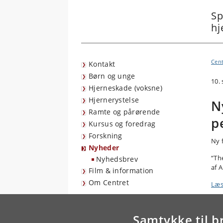
Sp
hj
Cent
Kontakt
Børn og unge
10.
Hjerneskade (voksne)
Hjernerystelse
N
Ramte og pårørende
p
Kursus og foredrag
Forskning
Ny 
Nyheder
“The
Nyhedsbrev
af 
Film & information
Om Centret
Læs
Samtykke til b