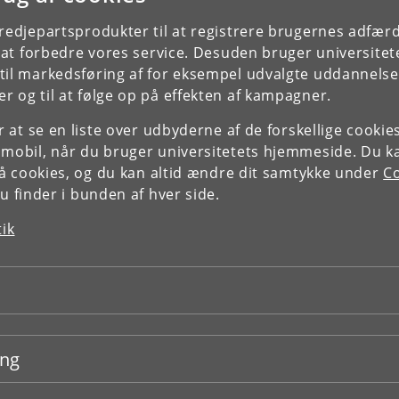
tredjepartsprodukter til at registrere brugernes adfæ
e at forbedre vores service. Desuden bruger universitet
il markedsføring af for eksempel udvalgte uddannelser e
r og til at følge op på effekten af kampagner.
or at se en liste over udbyderne af de forskellige cooki
 mobil, når du bruger universitetets hjemmeside. Du k
slå cookies, og du kan altid ændre dit samtykke under
Co
 finder i bunden af hver side.
tik
ing