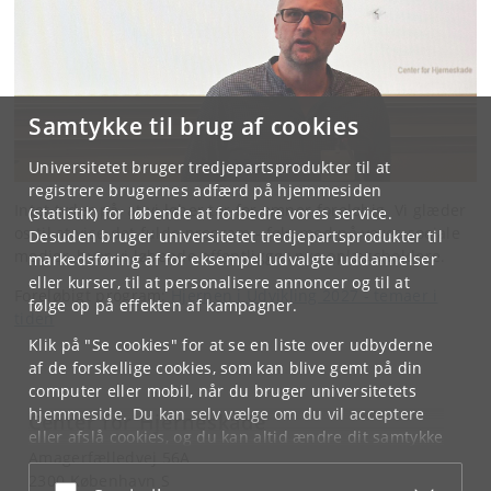
Samtykke til brug af cookies
Universitetet bruger tredjepartsprodukter til at
registrere brugernes adfærd på hjemmesiden
Intet tyder på, at vi løber tør for emner foreløbig. Vi glæder
(statistik) for løbende at forbedre vores service.
os til at vise det fulde program - følg med på vores sociale
Desuden bruger universitetet tredjepartsprodukter til
medier, hvor vi løbende offentliggør nye oplægsholdere.
markedsføring af for eksempel udvalgte uddannelser
eller kurser, til at personalisere annoncer og til at
Foreløbigt program:
Hjernen i Udvikling 2027 - temaer i
følge op på effekten af kampagner.
tiden
Klik på "Se cookies" for at se en liste over udbyderne
af de forskellige cookies, som kan blive gemt på din
computer eller mobil, når du bruger universitetets
hjemmeside. Du kan selv vælge om du vil acceptere
Center for Hjerneskade
eller afslå cookies, og du kan altid ændre dit samtykke
Amagerfælledvej 56A
under
Cookie- og privatlivspolitik
som du finder i
2300 København S
bunden af hver side.