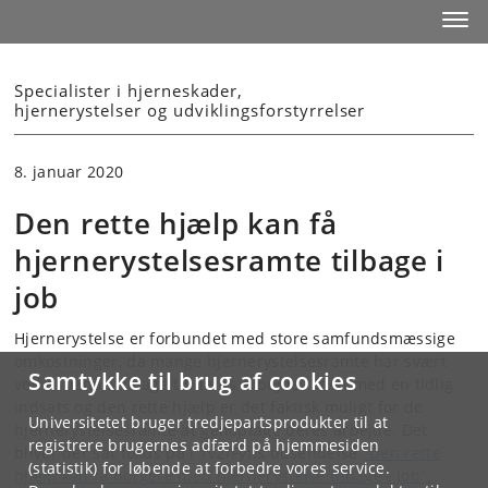
Start
Toggl
Specialister i hjerneskader,
hjernerystelser og udviklingsforstyrrelser
8. januar 2020
Den rette hjælp kan få
hjernerystelsesramte tilbage i
job
Hjernerystelse er forbundet med store samfundsmæssige
omkostninger, da mange hjernerystelsesramte har svært
Samtykke til brug af cookies
ved at vende tilbage til deres arbejde. Men med en tidlig
indsats og den rette hjælp er det faktisk muligt for de
Universitetet bruger tredjepartsprodukter til at
hjernerystelsesramte at genoptage deres arbejde.
Det
registrere brugernes adfærd på hjemmesiden
bliver der sat fokus på i Tv2/Fyns udsendelse
"Den rette
(statistik) for løbende at forbedre vores service.
hjælp kan få borgere med hjernerystelse tilbage i job".