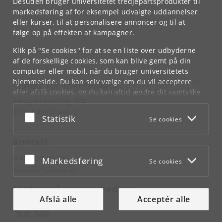
Desuden bruger universitetet tredjepartsprodukter til
markedsføring af for eksempel udvalgte uddannelser
eller kurser, til at personalisere annoncer og til at
følge op på effekten af kampagner.
Klik på "Se cookies" for at se en liste over udbyderne
af de forskellige cookies, som kan blive gemt på din
computer eller mobil, når du bruger universitetets
hjemmeside. Du kan selv vælge om du vil acceptere
Center for Hjerneskade
eller afslå cookies, og du kan altid ændre dit samtykke
Amagerfælledvej 56A
under
Cookie- og privatlivspolitik
som du finder i
2300 København S
bunden af hver side.
Acceptér eller afslå
Statistik
Se cookies
Googles privatlivspolitik
Kontakt
(+45) 3532 9006
Acceptér eller afslå
Markedsføring
Se cookies
kontakt@cfh.ku.dk
Mød os på sociale medier
Afslå alle
Acceptér alle